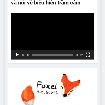
và nói về biểu hiện trầm cảm
Video
Player
00:00
08:12