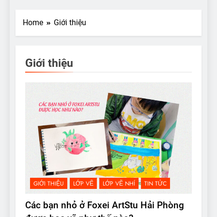
Home
Giới thiệu
Giới thiệu
GIỚI THIỆU
LỚP VẼ
LỚP VẼ NHÍ
TIN TỨC
Các bạn nhỏ ở Foxei ArtStu Hải Phòng