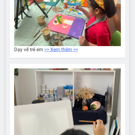
Dạy vẽ trẻ em
>> Xem thêm <<