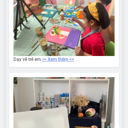
Dạy vẽ trẻ em
>> Xem thêm <<