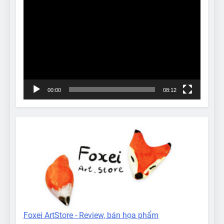
Video
Player
00:00
08:12
Foxei ArtStore - Review, bán họa phẩm